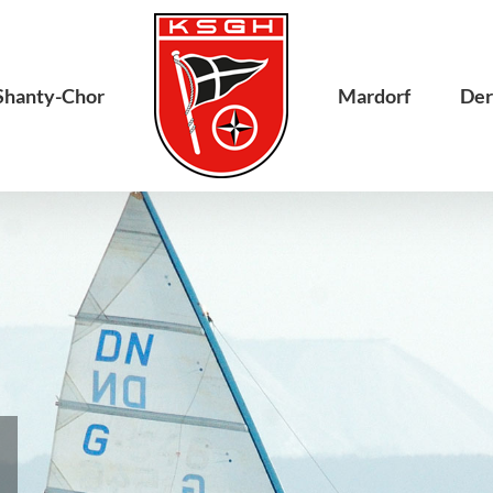
Shanty-Chor
Mardorf
Der
r