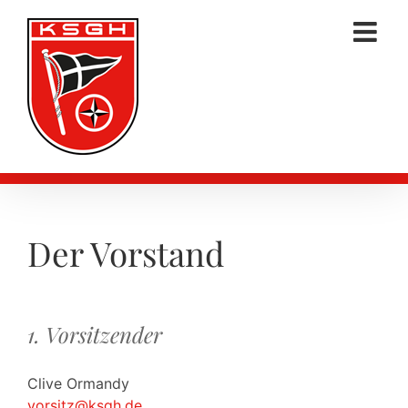
Zum
Inhalt
springen
Der Vorstand
1. Vorsitzender
Clive Ormandy
vorsitz@ksgh.de