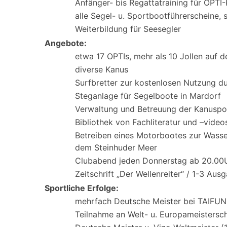
Anfänger- bis Regattatraining für OPTI-
alle Segel- u. Sportbootführerscheine, 
Weiterbildung für Seesegler
Angebote:
etwa 17 OPTIs, mehr als 10 Jollen auf 
diverse Kanus
Surfbretter zur kostenlosen Nutzung du
Steganlage für Segelboote in Mardorf
Verwaltung und Betreuung der Kanuspo
Bibliothek von Fachliteratur und –video
Betreiben eines Motorbootes zur Wasser
dem Steinhuder Meer
Clubabend jeden Donnerstag ab 20.00
Zeitschrift „Der Wellenreiter“ / 1-3 Aus
Sportliche Erfolge:
mehrfach Deutsche Meister bei TAIFU
Teilnahme an Welt- u. Europameistersch